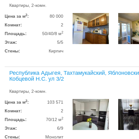
Квартиры, 2-комн.
2
Цена за м
:
80 000
Комнат:
2
2
Площадь:
50/40/8 м
Этаж:
5/5
Стены:
Кирпич
Республика Адыгея, Тахтамукайский, Яблоновски
Кобцевой Н.С. ул 3/2
Квартиры, 2-комн.
2
Цена за м
:
103 571
Комнат:
2
2
Площадь:
70/12 м
Этаж:
6/9
Стены:
Монолит