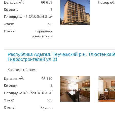
2
Цена за м
:
86 683
Номер объ
Комнат:
1
2
Площадь:
41.3/18.3/14.8 м
Этаж:
7/9
Стены:
кирпично-
монолитный
Республика Адыгея, Теучежский р-н, Тлюстенхаб
Гидростроителей ул 21
Квартиры, 1-комн.
2
Цена за м
:
96 110
Комнат:
1
2
Площадь:
43.7/20.9/10.3 м
Этаж:
2/3
Стены:
Кирпич