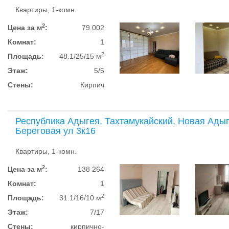
Квартиры, 1-комн.
2
Цена за м
:
79 002
Комнат:
1
2
Площадь:
48.1/25/15 м
Этаж:
5/5
Стены:
Кирпич
Республика Адыгея, Тахтамукайский, Новая Адыг
Береговая ул 3к16
Квартиры, 1-комн.
2
Цена за м
:
138 264
Комнат:
1
2
Площадь:
31.1/16/10 м
Этаж:
7/17
Стены:
кирпично-