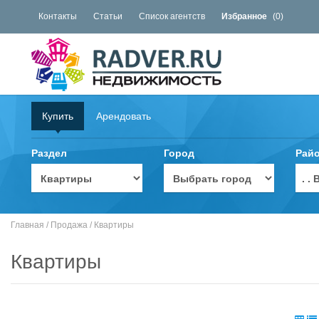
Контакты
Статьи
Список агентств
Избранное
(
0
)
Купить
Арендовать
Раздел
Город
Рай
. 
Главная
/
Продажа
/
Квартиры
Квартиры