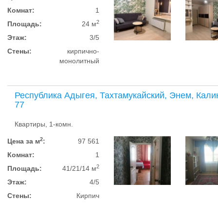
Комнат:
1
2
Площадь:
24 м
Этаж:
3/5
Стены:
кирпично-
монолитный
Республика Адыгея, Тахтамукайский, Энем, Кали
77
Квартиры, 1-комн.
2
Цена за м
:
97 561
Комнат:
1
2
Площадь:
41/21/14 м
Этаж:
4/5
Стены:
Кирпич