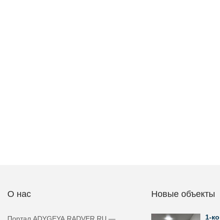
О нас
Новые объекты
1-ко
Портал ADYGEYA.RADVER.RU —