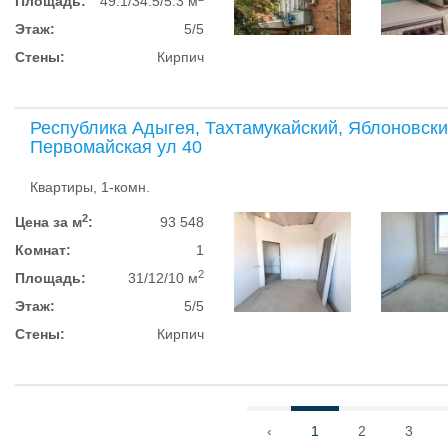
Площадь:
49.1/34.5/5.3 м
Этаж:
5/5
Стены:
Кирпич
Республика Адыгея, Тахтамукайский, Яблоновски
Первомайская ул 40
Квартиры, 1-комн.
2
Цена за м
:
93 548
Комнат:
1
2
Площадь:
31/12/10 м
Этаж:
5/5
Стены:
Кирпич
‹
1
2
3