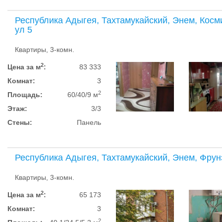
Республика Адыгея, Тахтамукайский, Энем, Косм
ул 5
Квартиры, 3-комн.
2
Цена за м
:
83 333
Комнат:
3
2
Площадь:
60/40/9 м
Этаж:
3/3
Стены:
Панель
Республика Адыгея, Тахтамукайский, Энем, Фрун
Квартиры, 3-комн.
2
Цена за м
:
65 173
Комнат:
3
2