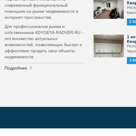
Ква
современный функциональный
Респ
помощник на рынке недвижимости в
Бжего
интернет-пространстве.
2 5
Для профессионалов рынка и
собственников ADYGEYA.RADVER.RU -
1-ко
это множество актуальных
Ква
возможностей, позволяющих быстро и
Респ
эффективно продать свои объекты
Чкало
недвижимости.
3 9
Подробнее