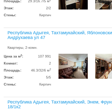
Площадь:
29.3/16.7/5 м
Этаж:
2/2
Стены:
Кирпич
Республика Адыгея, Тахтамукайский, Яблоновски
Андрухаева ул 47
Квартиры, 2-комн.
2
Цена за м
:
107 991
Комнат:
2
2
Площадь:
46.3/32/6 м
Этаж:
5/5
Стены:
Кирпич
Республика Адыгея, Тахтамукайский, Энем, Фрун
18/1к2